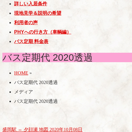
詳しい入居条件
現地見学＆説明の希望
利用者の声
PHYへの行き方（車輌編）
バス定期 料金表
バス定期代 2020透過
HOME
»
バス定期代 2020透過
メディア
バス定期代 2020透過
盛岡駅 ⇔ 夕顔瀬 地図 2020年10月08日