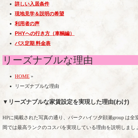
詳しい入居条件
現地見学＆説明の希望
利用者の声
PHYへの行き方（車輌編）
バス定期 料金表
リーズナブルな理由
HOME
»
リーズナブルな理由
▼リーズナブルな家賃設定を実現した理由(わけ)
HPに掲載された写真の通り、パークハイツ夕顔瀬group 
岡では最高ランクのコスパを実現している理由を説明しまし