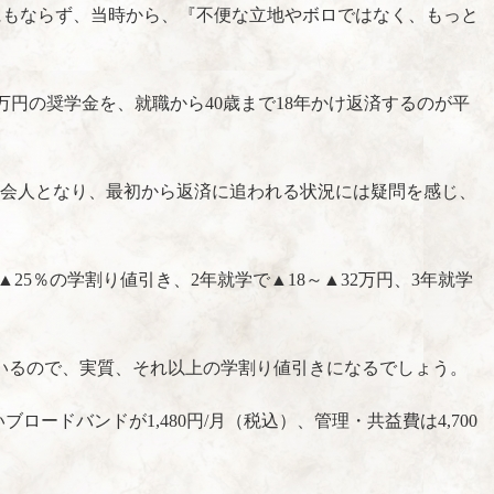
にもならず、当時から、『不便な立地やボロではなく、もっと
4万円の奨学金を、就職から40歳まで18年かけ返済するのが平
社会人となり、最初から返済に追われる状況には疑問を感じ、
25％の学割り値引き、2年就学で▲18～▲32万円、3年就学
ているので、実質、それ以上の学割り値引きになるでしょう。
ロードバンドが1,480円/月（税込）、管理・共益費は4,700