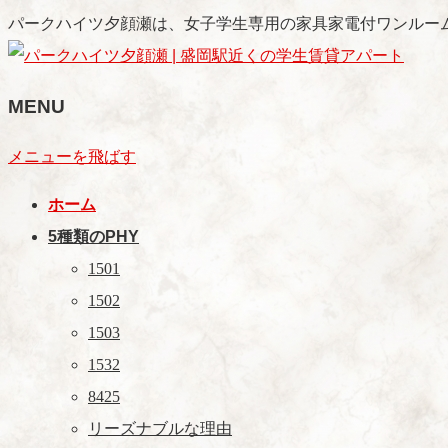
パークハイツ夕顔瀬は、女子学生専用の家具家電付ワンルー
MENU
メニューを飛ばす
ホーム
5種類のPHY
1501
1502
1503
1532
8425
リーズナブルな理由