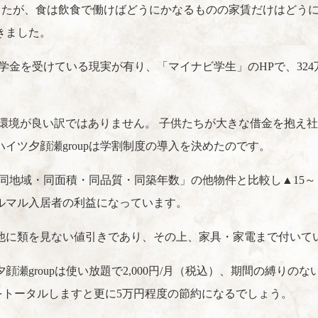
ましたが、食は飲食で働けばどうにかなるものの家賃だけはどう
きました。
奨学金を受けている現実が有り、「マイナビ学生」のHPで、32
環境が良い訳ではありません。 子供たちが大きな借金を抱え
イツ夕顔瀬groupは学割制度の導入を決めたのです。
同地域・同面積・同品質・同築年数」の他物件と比較し▲15～▲
マルマル入居者の利益になっています。
は他に類を見ない値引きであり、その上、家具・家電まで付い
roupは使い放題で2,000円/月（税込）、期間の縛りのないブ
らをトータルしますと更に5万円程度の節約になるでしょう。