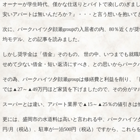
オーナーが学生時代、僅かな仕送りとバイトで凌(しの)ぎ
安いアパートは無いんだろか？』・・・と言う想いを抱いて
次に、パークハイツ夕顔瀬groupの入居者の内、80％近くが
均モデル、との記事を読みました。
しかし奨学金は「借金」そのもの。 世の中、いつまでも就職
せめて少ない借金・短い返済にすべき、との思いからパークハ
その為、パークハイツ夕顔瀬groupは修繕費と利益を削り、「
では▲27～▲49万円ほど家賃を下げましたので、その分が
スーパーとは違い、アパート業界で▲15～▲25％の値引き
更には、盛岡市の水道料は高いと言われる中、パークハイツ夕顔瀬g
円/月（税込）、駐車が一泊500円（税込）ですから、これ