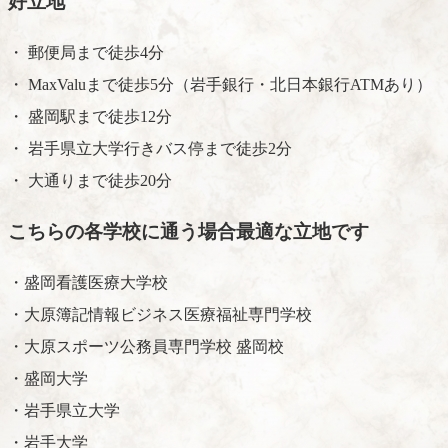
好立地
・ 郵便局まで徒歩4分
・ MaxValuまで徒歩5分（岩手銀行・北日本銀行ATMあり）
・ 盛岡駅まで徒歩12分
・ 岩手県立大学行きバス停まで徒歩2分
・ 大通りまで徒歩20分
こちらの各学校に通う場合最適な立地です
・盛岡看護医療大学校
・大原簿記情報ビジネス医療福祉専門学校
・大原スポーツ公務員専門学校 盛岡校
・盛岡大学
・岩手県立大学
・岩手大学