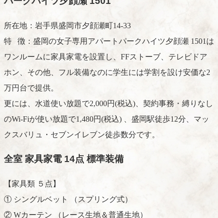
パークハイツ夕顔瀬 1501
所在地：岩手県盛岡市夕顔瀬町14-33
特 徴：盛岡の女子専用アパートパークハイツ夕顔瀬 1501は
ワンルームに家具家電を設置し、FFストーブ、テレビドア
ホン、その他、フル装備なのに学生には学割を設け安価な2
万円台で提供。
更には、水道使い放題で2,000円(税込)、契約事務・縛りなし
のWi-Fiが使い放題で1,480円(税込) 、盛岡駅徒歩12分、マッ
クスバリュ・セブンイレブン徒歩数分です。
全室 家具家電 14点 標準装備
【家具類 ５点】
① シングルベット （スプリング式）
② Wカーテン （レース生地＆普通生地）