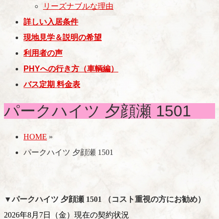
リーズナブルな理由
詳しい入居条件
現地見学＆説明の希望
利用者の声
PHYへの行き方（車輌編）
バス定期 料金表
パークハイツ 夕顔瀬 1501
HOME
»
パークハイツ 夕顔瀬 1501
▼パークハイツ 夕顔瀬 1501 （コスト重視の方にお勧め）
2026年8月7日（金）現在の契約状況