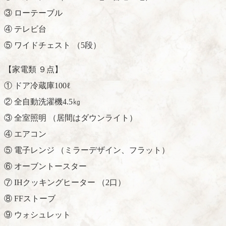
③ ローテーブル
④ テレビ台
⑤ ワイドチェスト （5段）
【家電類 ９点】
① ドア冷蔵庫100ℓ
② 全自動洗濯機4.5㎏
③ 全室照明 （居間はダウンライト）
④ エアコン
⑤ 電子レンジ （ミラーデザイン、フラット）
⑥ オーブントースター
⑦ IHクッキングヒーター （2口）
⑧ FFストーブ
⑨ ウォシュレット