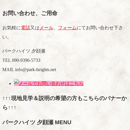
お問い合わせ、ご用命
お気軽に
電話
又は
メール
、
フォーム
にてお問い合わせ下さ
い。
パークハイツ 夕顔瀬
TEL 090-9396-5733
MAIL info@park-heights.net
↑↑↑現地見学＆説明の希望の方もこちらのバナーか
ら↑↑↑
パークハイツ 夕顔瀬 MENU