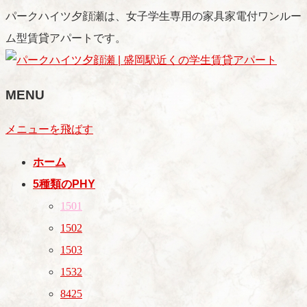
パークハイツ夕顔瀬は、女子学生専用の家具家電付ワンルー
ム型賃貸アパートです。
MENU
メニューを飛ばす
ホーム
5種類のPHY
1501
1502
1503
1532
8425