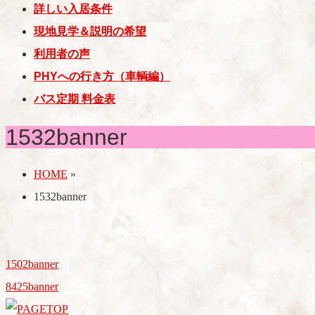
詳しい入居条件
現地見学＆説明の希望
利用者の声
PHYへの行き方（車輌編）
バス定期 料金表
1532banner
HOME
»
1532banner
1502banner
8425banner