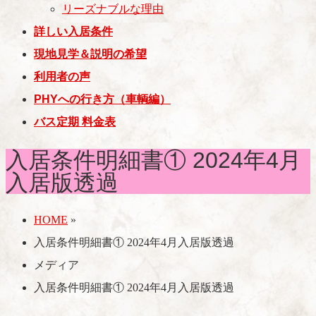
リーズナブルな理由
詳しい入居条件
現地見学＆説明の希望
利用者の声
PHYへの行き方（車輌編）
バス定期 料金表
入居条件明細書① 2024年4月
入居版透過
HOME
»
入居条件明細書① 2024年4月入居版透過
メディア
入居条件明細書① 2024年4月入居版透過