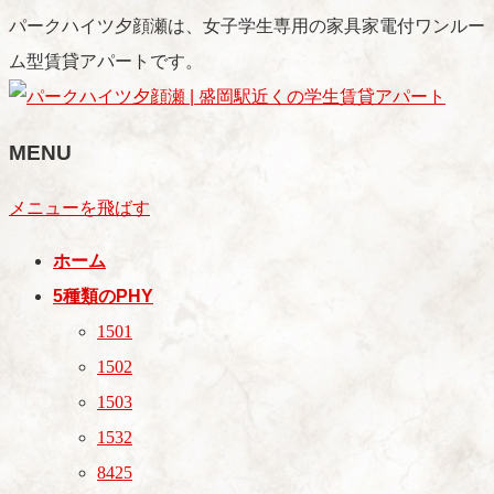
パークハイツ夕顔瀬は、女子学生専用の家具家電付ワンルー
ム型賃貸アパートです。
MENU
メニューを飛ばす
ホーム
5種類のPHY
1501
1502
1503
1532
8425