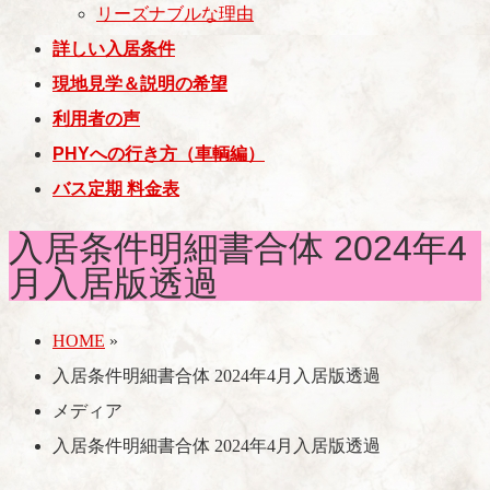
リーズナブルな理由
詳しい入居条件
現地見学＆説明の希望
利用者の声
PHYへの行き方（車輌編）
バス定期 料金表
入居条件明細書合体 2024年4
月入居版透過
HOME
»
入居条件明細書合体 2024年4月入居版透過
メディア
入居条件明細書合体 2024年4月入居版透過