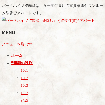
パークハイツ夕顔瀬は、女子学生専用の家具家電付ワンルー
ム型賃貸アパートです。
MENU
メニューを飛ばす
ホーム
5種類のPHY
1501
1502
1503
1532
8425