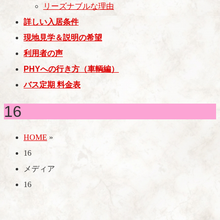
リーズナブルな理由
詳しい入居条件
現地見学＆説明の希望
利用者の声
PHYへの行き方（車輌編）
バス定期 料金表
16
HOME
»
16
メディア
16