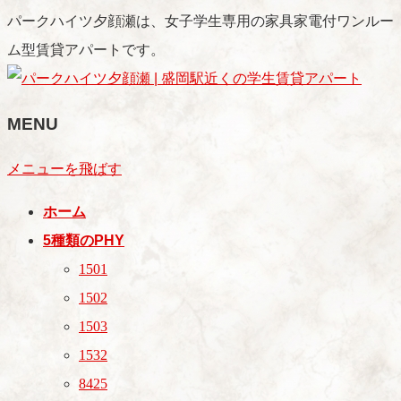
パークハイツ夕顔瀬は、女子学生専用の家具家電付ワンルー
ム型賃貸アパートです。
MENU
メニューを飛ばす
ホーム
5種類のPHY
1501
1502
1503
1532
8425