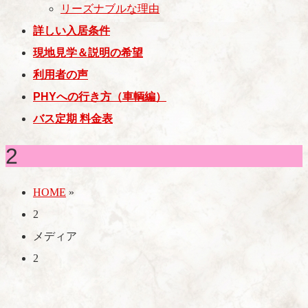
リーズナブルな理由
詳しい入居条件
現地見学＆説明の希望
利用者の声
PHYへの行き方（車輌編）
バス定期 料金表
2
HOME
»
2
メディア
2