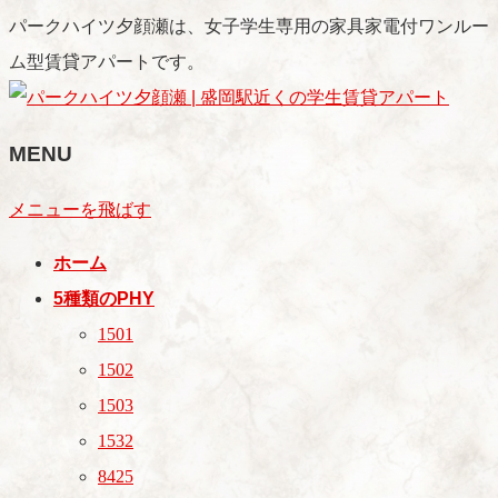
パークハイツ夕顔瀬は、女子学生専用の家具家電付ワンルー
ム型賃貸アパートです。
MENU
メニューを飛ばす
ホーム
5種類のPHY
1501
1502
1503
1532
8425