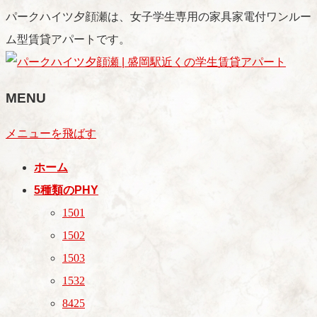
パークハイツ夕顔瀬は、女子学生専用の家具家電付ワンルー
ム型賃貸アパートです。
MENU
メニューを飛ばす
ホーム
5種類のPHY
1501
1502
1503
1532
8425