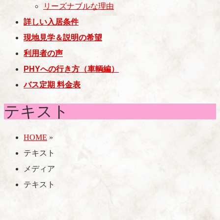
リーズナブルな理由
詳しい入居条件
現地見学＆説明の希望
利用者の声
PHYへの行き方（車輌編）
バス定期 料金表
テキスト
HOME
»
テキスト
メディア
テキスト