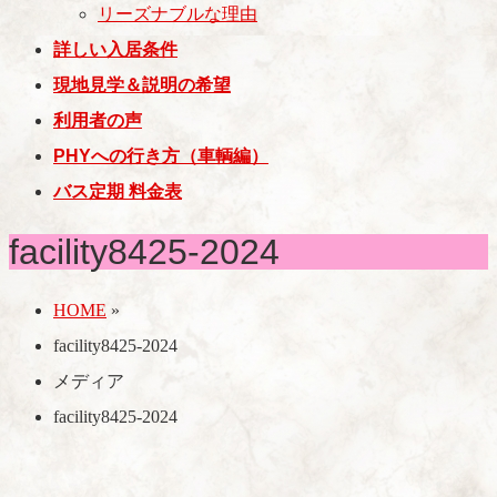
リーズナブルな理由
詳しい入居条件
現地見学＆説明の希望
利用者の声
PHYへの行き方（車輌編）
バス定期 料金表
facility8425-2024
HOME
»
facility8425-2024
メディア
facility8425-2024