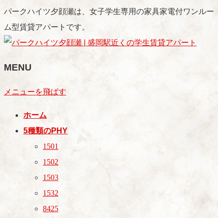
パークハイツ夕顔瀬は、女子学生専用の家具家電付ワンルー
ム型賃貸アパートです。
MENU
メニューを飛ばす
ホーム
5種類のPHY
1501
1502
1503
1532
8425