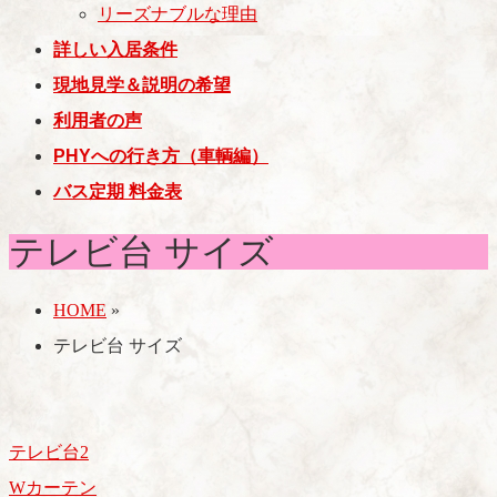
リーズナブルな理由
詳しい入居条件
現地見学＆説明の希望
利用者の声
PHYへの行き方（車輌編）
バス定期 料金表
テレビ台 サイズ
HOME
»
テレビ台 サイズ
テレビ台2
Wカーテン