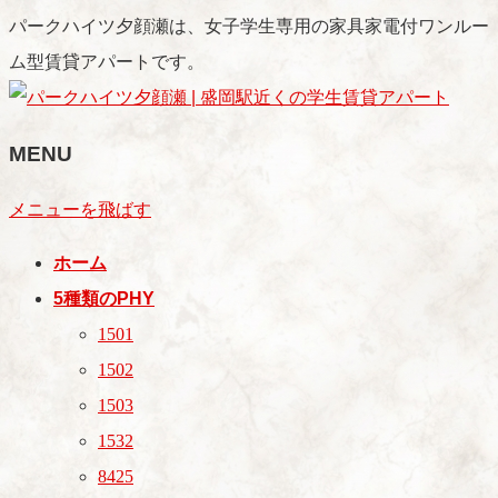
パークハイツ夕顔瀬は、女子学生専用の家具家電付ワンルー
ム型賃貸アパートです。
MENU
メニューを飛ばす
ホーム
5種類のPHY
1501
1502
1503
1532
8425