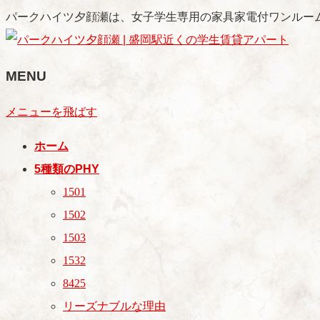
パークハイツ夕顔瀬は、女子学生専用の家具家電付ワンルー
MENU
メニューを飛ばす
ホーム
5種類のPHY
1501
1502
1503
1532
8425
リーズナブルな理由