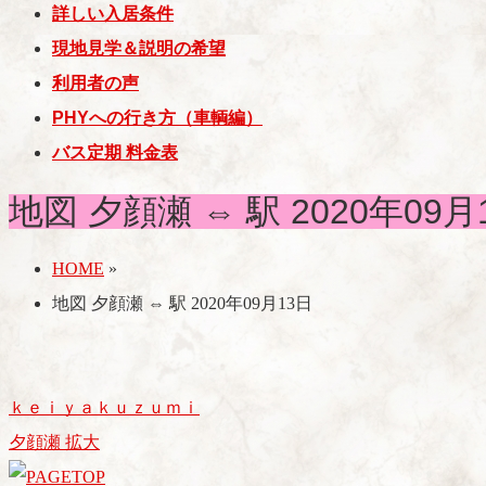
詳しい入居条件
現地見学＆説明の希望
利用者の声
PHYへの行き方（車輌編）
バス定期 料金表
地図 夕顔瀬 ⇔ 駅 2020年09月
HOME
»
地図 夕顔瀬 ⇔ 駅 2020年09月13日
ｋｅｉｙａｋｕｚｕｍｉ
夕顔瀬 拡大