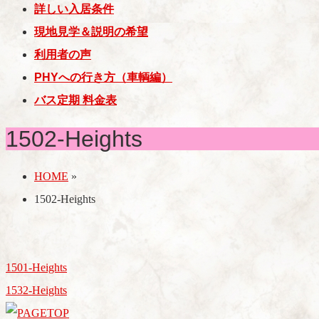
詳しい入居条件
現地見学＆説明の希望
利用者の声
PHYへの行き方（車輌編）
バス定期 料金表
1502-Heights
HOME
»
1502-Heights
1501-Heights
1532-Heights