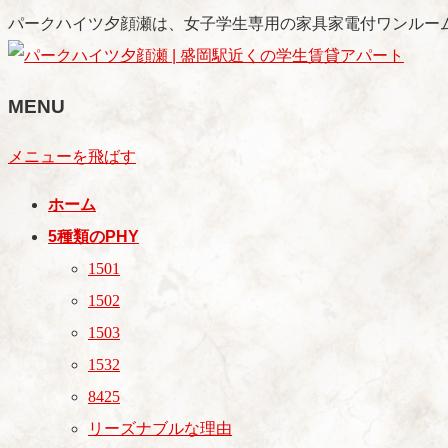
パークハイツ夕顔瀬は、女子学生専用の家具家電付ワンルー
MENU
メニューを飛ばす
ホーム
5種類のPHY
1501
1502
1503
1532
8425
リーズナブルな理由