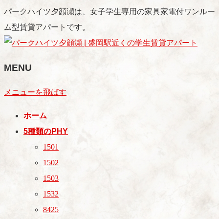
パークハイツ夕顔瀬は、女子学生専用の家具家電付ワンルー
ム型賃貸アパートです。
MENU
メニューを飛ばす
ホーム
5種類のPHY
1501
1502
1503
1532
8425