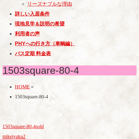
リーズナブルな理由
詳しい入居条件
現地見学＆説明の希望
利用者の声
PHYへの行き方（車輌編）
バス定期 料金表
1503square-80-4
HOME
»
1503square-80-4
1503square-80-4sold
mikeiyaku2