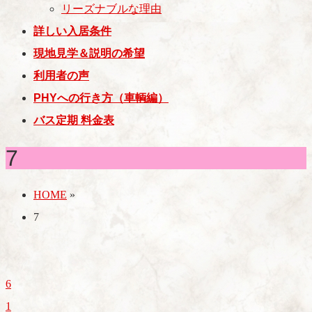
リーズナブルな理由
詳しい入居条件
現地見学＆説明の希望
利用者の声
PHYへの行き方（車輌編）
バス定期 料金表
7
HOME
»
7
6
1