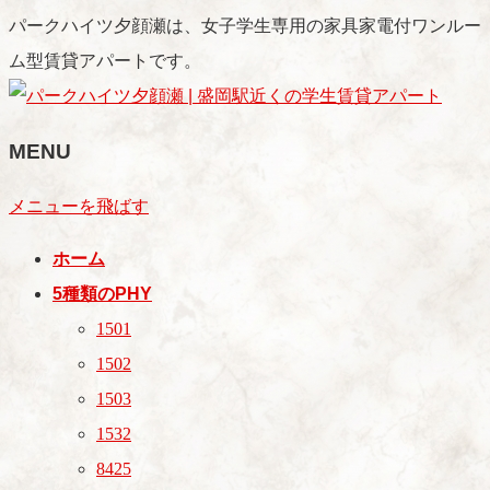
パークハイツ夕顔瀬は、女子学生専用の家具家電付ワンルー
ム型賃貸アパートです。
MENU
メニューを飛ばす
ホーム
5種類のPHY
1501
1502
1503
1532
8425