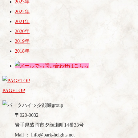
2023年
2022年
2021年
2020年
2019年
2018年
PAGETOP
〒020-0032
岩手県盛岡市夕顔瀬町14番33号
Mail ： info@park-heights.net