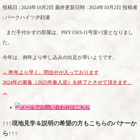
投稿日 : 2024年10月2日
最終更新日時 : 2024年10月2日
投稿者
:
パークハイツ夕顔瀬
まだ手付かずの部屋は、PHY1503-11号室×1室となりまし
た。
今年は、例年より申し込みの出足が早いようです。
←
昨年より早く、問合せが入っております
2024年の募集（2025年春入居）を終了とさせて頂きます。
→
↑↑↑現地見学＆説明の希望の方もこちらのバナーか
ら↑↑↑