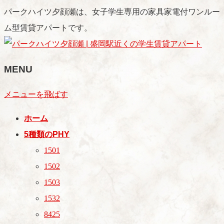
パークハイツ夕顔瀬は、女子学生専用の家具家電付ワンルー
ム型賃貸アパートです。
MENU
メニューを飛ばす
ホーム
5種類のPHY
1501
1502
1503
1532
8425