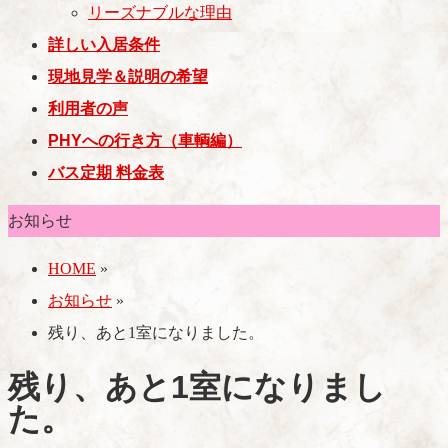
リーズナブルな理由
詳しい入居条件
現地見学＆説明の希望
利用者の声
PHYへの行き方（車輌編）
バス定期 料金表
お知らせ
HOME
»
お知らせ
»
残り、あと1室になりました。
残り、あと1室になりまし
た。