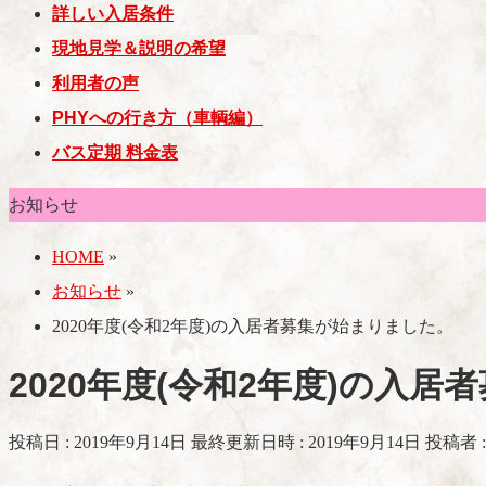
詳しい入居条件
現地見学＆説明の希望
利用者の声
PHYへの行き方（車輌編）
バス定期 料金表
お知らせ
HOME
»
お知らせ
»
2020年度(令和2年度)の入居者募集が始まりました。
2020年度(令和2年度)の入
投稿日 : 2019年9月14日
最終更新日時 : 2019年9月14日
投稿者 