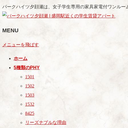
パークハイツ夕顔瀬は、女子学生専用の家具家電付ワンルー
MENU
メニューを飛ばす
ホーム
5種類のPHY
1501
1502
1503
1532
8425
リーズナブルな理由