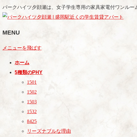
パークハイツ夕顔瀬は、女子学生専用の家具家電付ワンルー
MENU
メニューを飛ばす
ホーム
5種類のPHY
1501
1502
1503
1532
8425
リーズナブルな理由