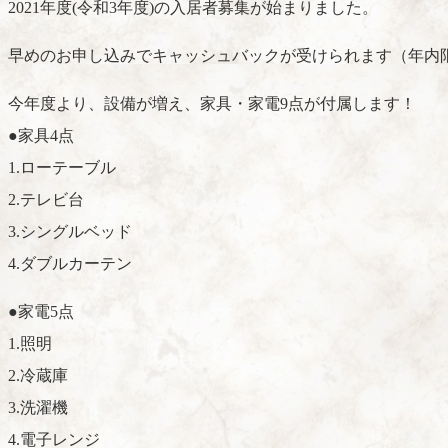
2021年度(令和3年度)の入居者募集が始まりました。
早めのお申し込みでキャッシュバックが受けられます（年内
今年度より、設備が増え、家具・家電9点が付属します！
●家具4点
1.ローテーブル
2.テレビ台
3.シングルベッド
4.ダブルカーテン
●家電5点
1.照明
2.冷蔵庫
3.洗濯機
4.電子レンジ