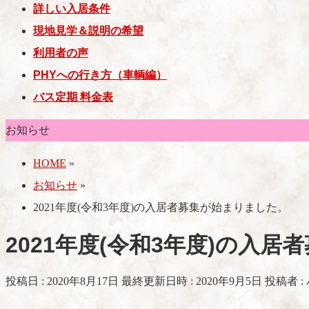
詳しい入居条件
現地見学＆説明の希望
利用者の声
PHYへの行き方（車輌編）
バス定期 料金表
お知らせ
HOME
»
お知らせ
»
2021年度(令和3年度)の入居者募集が始まりました。
2021年度(令和3年度)の入
投稿日 : 2020年8月17日
最終更新日時 : 2020年9月5日
投稿者 :